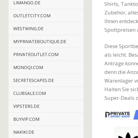
LIMANGO.DE
Shirts, Tankt
Zubehör, alle
OUTLETCITY.COM
Ihnen entdeck
WESTWING.DE
Spottpreisen
MYPRIVATEBOUTIQUE.DE
Diese Sportbe
als leicht. Be
PRIVATEOUTLET.COM
Anträge könne
MONOQI.COM
denn die Anza
Warenlager vo
SECRETESCAPES.DE
Halten Sie si
CLUBSALE.COM
Super-Deals 
VIPSTERS.DE
BUYVIP.COM
NAKIKI.DE