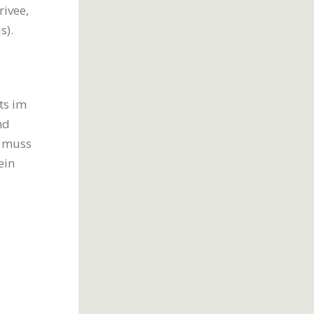
ivee,
s).
ts im
nd
t muss
ein