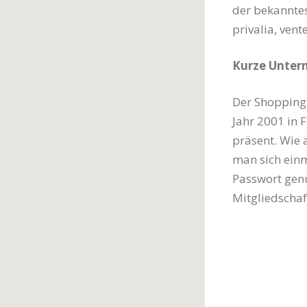
der bekanntes
privalia, vent
Kurze Unter
Der Shoppin
Jahr 2001 in 
präsent. Wie 
man sich einm
Passwort genü
Mitgliedschaf