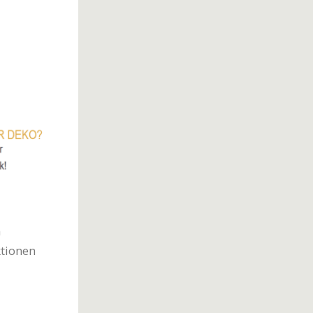
m
ktionen