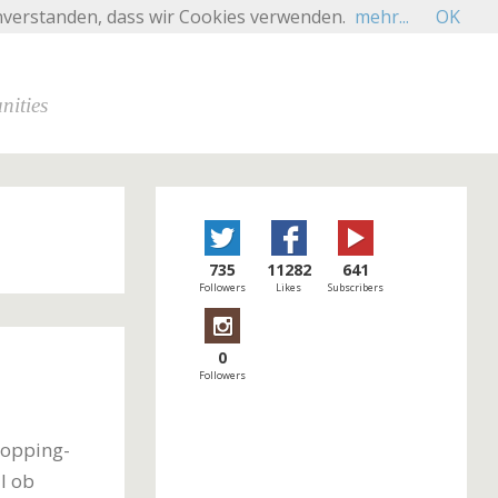
inverstanden, dass wir Cookies verwenden.
mehr...
OK
nities
735
11282
641
Followers
Likes
Subscribers
0
Followers
hopping-
l ob