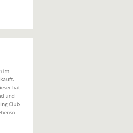
h im
kauft.
Dieser hat
and und
ing Club
ebenso