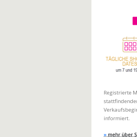
Registrierte 
stattfindende
Verkaufsbegin
informiert.
»
mehr über S