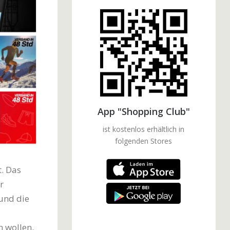
App "Shopping Club"
ist kostenlos erhältlich in
folgenden Stores
. Das
r
 und die
 wollen.